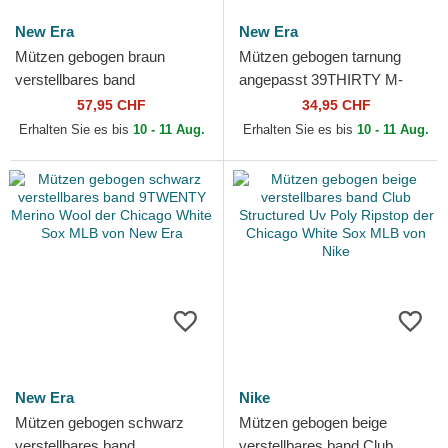
New Era
New Era
Mützen gebogen braun
Mützen gebogen tarnung
verstellbares band
angepasst 39THIRTY M-
9TWENTY A Frame Wool
Crown A Frame Realtree der
57,95 CHF
34,95 CHF
Pinstripe der Chicago White
Chicago White Sox MLB
Erhalten Sie es bis
10 - 11 Aug.
Erhalten Sie es bis
10 - 11 Aug.
Sox MLB...
von...
New Era
Nike
Mützen gebogen schwarz
Mützen gebogen beige
verstellbares band
verstellbares band Club