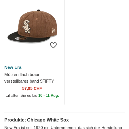
New Era
Mützen flach braun
verstellbares band 9FIFTY
Retro Crown Wool Pinstripe
57,95 CHF
der Chicago White Sox
Erhalten Sie es bis
10 - 11 Aug.
MLB...
Produkte: Chicago White Sox
New Era ist seit 1920 ein Unternehmen, das sich der Herstellung