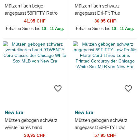
Mützen flach beige
Mützen flach schwarz
angepasst 59FIFTY Retro
angepasst Dri-Fit True
Crown Linen der Chicago
Structured Round Bill der
41,95 CHF
36,95 CHF
White Sox MLB von New Era
Chicago White Sox MLB von
Erhalten Sie es bis
10 - 11 Aug.
Erhalten Sie es bis
10 - 11 Aug.
Nike
New Era
New Era
Mützen gebogen schwarz
Mützen gebogen schwarz
verstellbares band
angepasst 59FIFTY Low
9TWENTY Core Classic der
Profile Floral Cord Three
30,95 CHF
57,95 CHF