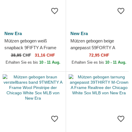
New Era
New Era
Mützen gebogen weiß
Mützen gebogen beige
snapback 9FIFTY A Frame
angepasst 59FORTY A
Satin Pinstripe der Chicago
Frame Leafy Palm der
38,95
CHF
31,16 CHF
72,95 CHF
White Sox MLB von New Era
Chicago White Sox MLB von
Erhalten Sie es bis
10 - 11 Aug.
Erhalten Sie es bis
10 - 11 Aug.
New Era