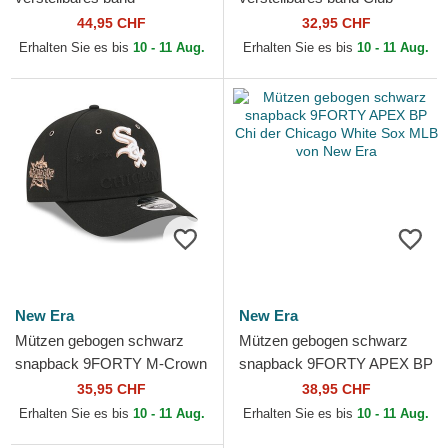
9TWENTY Merino Wool der
Structured Uv Poly Ripstop
44,95 CHF
32,95 CHF
Chicago White Sox MLB von
der Chicago White Sox
Erhalten Sie es bis
10 - 11 Aug.
Erhalten Sie es bis
10 - 11 Aug.
New Era
MLB...
New Era
New Era
Mützen gebogen schwarz
Mützen gebogen schwarz
snapback 9FORTY M-Crown
snapback 9FORTY APEX BP
All Star Game der Chicago
Chi der Chicago White Sox
35,95 CHF
38,95 CHF
White Sox MLB von New Era
MLB von New Era
Erhalten Sie es bis
10 - 11 Aug.
Erhalten Sie es bis
10 - 11 Aug.