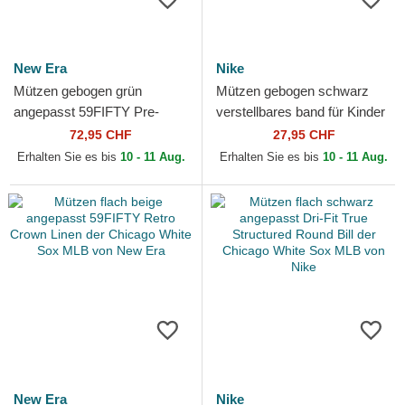
New Era
Nike
Mützen gebogen grün
Mützen gebogen schwarz
angepasst 59FIFTY Pre-
verstellbares band für Kinder
Curved American
Dri-Fit Club Structured der
72,95 CHF
27,95 CHF
Herringbone der Chicago
Chicago White...
Erhalten Sie es bis
10 - 11 Aug.
Erhalten Sie es bis
10 - 11 Aug.
White Sox MLB...
New Era
Nike