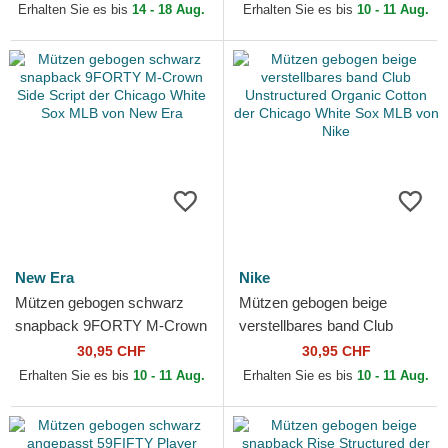
Chicago White Sox MLB von
Looms Printed Corduroy
Erhalten Sie es bis
14 - 18 Aug.
Erhalten Sie es bis
10 - 11 Aug.
New Era
der...
New Era
Nike
Mützen gebogen schwarz
Mützen gebogen beige
snapback 9FORTY M-Crown
verstellbares band Club
Side Script der Chicago
Unstructured Organic Cotton
30,95 CHF
30,95 CHF
White Sox MLB von New Era
der Chicago White Sox...
Erhalten Sie es bis
10 - 11 Aug.
Erhalten Sie es bis
10 - 11 Aug.