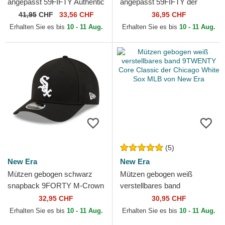
angepasst 59FIFTY Authentic
angepasst 59FIFTY der
On Field Game der Chicago
Chicago White Sox MLB von
41,95
CHF
33,56 CHF
36,95 CHF
White Sox MLB von New Era
New Era
Erhalten Sie es bis
10 - 11 Aug.
Erhalten Sie es bis
10 - 11 Aug.
(5)
New Era
New Era
Mützen gebogen schwarz
Mützen gebogen weiß
snapback 9FORTY M-Crown
verstellbares band
Player Replica der Chicago
9TWENTY Core Classic der
32,95 CHF
30,95 CHF
White Sox MLB von New Era
Chicago White Sox MLB von
Erhalten Sie es bis
10 - 11 Aug.
Erhalten Sie es bis
10 - 11 Aug.
New Era