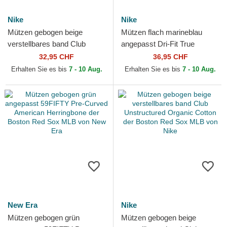
Nike
Nike
Mützen gebogen beige
Mützen flach marineblau
verstellbares band Club
angepasst Dri-Fit True
Structured Uv Poly Ripstop
Structured Round Bill der
32,95 CHF
36,95 CHF
der Boston Red Sox MLB...
Boston Red Sox MLB von
Erhalten Sie es bis
7 - 10 Aug.
Erhalten Sie es bis
7 - 10 Aug.
Nike
New Era
Nike
Mützen gebogen grün
Mützen gebogen beige