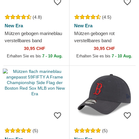
(4.8)
(4.5)
New Era
New Era
Mützen gebogen marineblau
Mützen gebogen rot
verstellbares band
verstellbares band
9TWENTY Core Classic der
9TWENTY Core Classic der
30,95 CHF
30,95 CHF
Boston Red Sox MLB von
Boston Red Sox MLB von
Erhalten Sie es bis
7 - 10 Aug.
Erhalten Sie es bis
7 - 10 Aug.
New Era
New Era
(5)
(5)