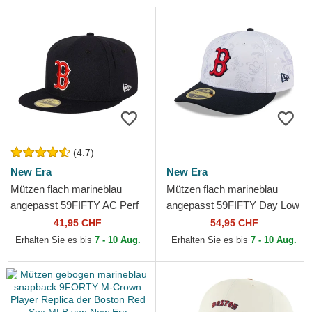
(4.7)
New Era
New Era
Mützen flach marineblau
Mützen flach marineblau
angepasst 59FIFTY AC Perf
angepasst 59FIFTY Day Low
der Boston Red Sox MLB
Profile der Boston Red Sox
41,95 CHF
54,95 CHF
von New Era
MLB von New Era
Erhalten Sie es bis
7 - 10 Aug.
Erhalten Sie es bis
7 - 10 Aug.