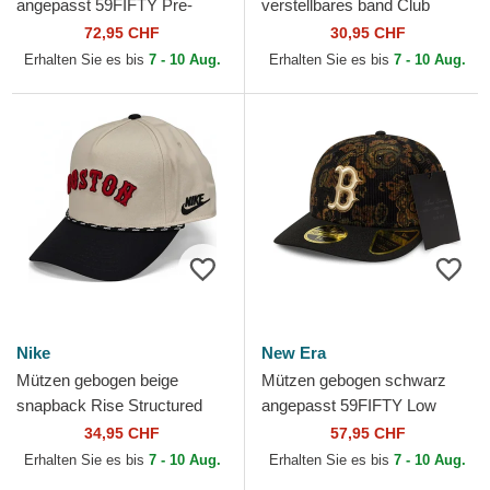
angepasst 59FIFTY Pre-
verstellbares band Club
Curved American
Unstructured Organic Cotton
72,95 CHF
30,95 CHF
Herringbone der Boston Red
der Boston Red Sox MLB...
Erhalten Sie es bis
7 - 10 Aug.
Erhalten Sie es bis
7 - 10 Aug.
Sox MLB von...
Nike
New Era
Mützen gebogen beige
Mützen gebogen schwarz
snapback Rise Structured
angepasst 59FIFTY Low
der Boston Red Sox MLB
Profile Floral Cord Three
34,95 CHF
57,95 CHF
von Nike
Looms Printed Corduroy
Erhalten Sie es bis
7 - 10 Aug.
Erhalten Sie es bis
7 - 10 Aug.
der...