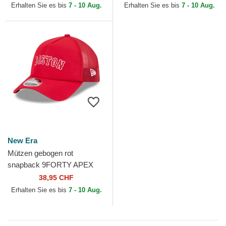
Boston Red Sox MLB von
MLB von New Era
Erhalten Sie es bis
7 - 10 Aug.
Erhalten Sie es bis
7 - 10 Aug.
New Era
New Era
Mützen gebogen rot
snapback 9FORTY APEX
BP Letters der Boston Red
38,95 CHF
Sox MLB von New Era
Erhalten Sie es bis
7 - 10 Aug.