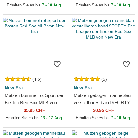
Sox MLB von New Era
Sox MLB von New Era
Erhalten Sie es bis
7 - 10 Aug.
Erhalten Sie es bis
7 - 10 Aug.
(4.5)
(5)
New Era
New Era
Mützen bommel rot Sport der
Mützen gebogen marineblau
Boston Red Sox MLB von
verstellbares band 9FORTY
New Era
The League der Boston Red
35,95 CHF
30,95 CHF
Sox MLB von New Era
Erhalten Sie es bis
13 - 17 Aug.
Erhalten Sie es bis
7 - 10 Aug.