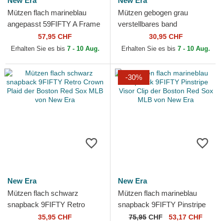
New Era
New Era
Mützen flach marineblau
Mützen gebogen grau
angepasst 59FIFTY A Frame
verstellbares band
Championship Side Flag der
9TWENTY Core Classic der
57,95 CHF
30,95 CHF
Boston Red Sox MLB...
Boston Red Sox MLB von
Erhalten Sie es bis
7 - 10 Aug.
Erhalten Sie es bis
7 - 10 Aug.
New Era
-30%
New Era
New Era
Mützen flach schwarz
Mützen flach marineblau
snapback 9FIFTY Retro
snapback 9FIFTY Pinstripe
Crown Plaid der Boston Red
Visor Clip der Boston Red
35,95 CHF
75,95
CHF
53,17 CHF