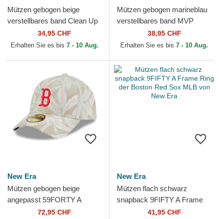
Mützen gebogen beige
Mützen gebogen marineblau
verstellbares band Clean Up
verstellbares band MVP
Windham der Boston Red
Ballpark Script Shot der
34,95 CHF
38,95 CHF
Sox MLB von 47 Brand
Boston Red Sox MLB von...
Erhalten Sie es bis
7 - 10 Aug.
Erhalten Sie es bis
7 - 10 Aug.
New Era
New Era
Mützen gebogen beige
Mützen flach schwarz
angepasst 59FORTY A
snapback 9FIFTY A Frame
Frame Leafy Palm der
Ring der Boston Red Sox
72,95 CHF
41,95 CHF