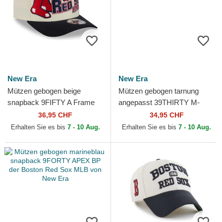
New Era
New Era
Mützen gebogen beige
Mützen gebogen tarnung
snapback 9FIFTY A Frame
angepasst 39THIRTY M-
Classic der Boston Red Sox
Crown A Frame Realtree der
36,95 CHF
34,95 CHF
MLB von New Era
Boston Red Sox MLB von
Erhalten Sie es bis
7 - 10 Aug.
Erhalten Sie es bis
7 - 10 Aug.
New...