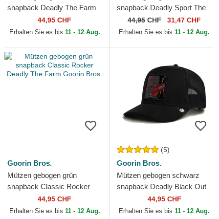
snapback Deadly The Farm
snapback Deadly Sport The
Goorin Bros.
Farm Goorin Bros.
44,95 CHF
44,95
CHF
31,47 CHF
Erhalten Sie es bis
11 - 12 Aug.
Erhalten Sie es bis
11 - 12 Aug.
(5)
Goorin Bros.
Goorin Bros.
Mützen gebogen grün
Mützen gebogen schwarz
snapback Classic Rocker
snapback Deadly Black Out
Deadly The Farm Goorin
Scorpion Metallic The Farm
44,95 CHF
44,95 CHF
Bros.
Goorin Bros.
Erhalten Sie es bis
11 - 12 Aug.
Erhalten Sie es bis
11 - 12 Aug.