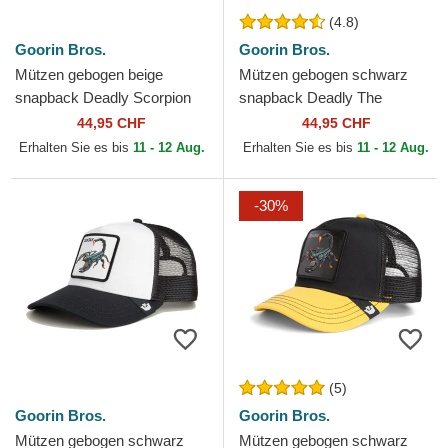
(4.8)
Goorin Bros.
Goorin Bros.
Mützen gebogen beige
Mützen gebogen schwarz
snapback Deadly Scorpion
snapback Deadly The
The Farm Goorin Bros.
Deadliest Scorpion The Farm
44,95 CHF
44,95 CHF
Goorin Bros.
Erhalten Sie es bis
11 - 12 Aug.
Erhalten Sie es bis
11 - 12 Aug.
-30%
(5)
Goorin Bros.
Goorin Bros.
Mützen gebogen schwarz
Mützen gebogen schwarz