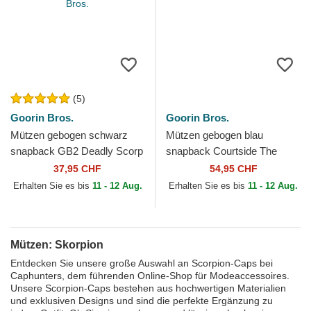
(5)
Goorin Bros.
Goorin Bros.
Mützen gebogen schwarz
Mützen gebogen blau
snapback GB2 Deadly Scorp
snapback Courtside The
The Rocker The Farm Goorin
Farm Goorin Bros.
37,95 CHF
54,95 CHF
Bros.
Erhalten Sie es bis
11 - 12 Aug.
Erhalten Sie es bis
11 - 12 Aug.
Mützen: Skorpion
Entdecken Sie unsere große Auswahl an Scorpion-Caps bei
Caphunters, dem führenden Online-Shop für Modeaccessoires.
Unsere Scorpion-Caps bestehen aus hochwertigen Materialien
und exklusiven Designs und sind die perfekte Ergänzung zu