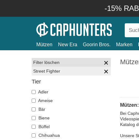
-15% RABA
Mützen
New Era
Goorin Bros.
Marken
Mützen
Filter löschen
Street Fighter
Tier
Adler
Ameise
Mützen: 
Bär
Bei Caphu
Biene
Videospie
Katalog 
Büffel
Chihuahua
Unsere St