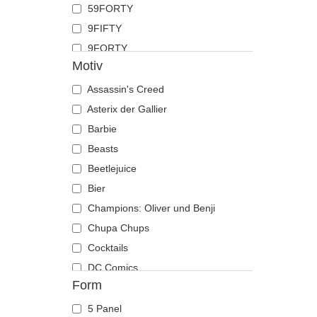
59FORTY
Hai
9FIFTY
Hirsch
9FORTY
Hund
Motiv
9FORTY APEX
Katze
9FORTY M-Crown
Assassin's Creed
Kojote
9SEVENTY
Asterix der Gallier
Krabbe
9TWENTY
Barbie
Krähe
A Frame
Beasts
Krokodil
Casual Classic
Beetlejuice
Kuh
E Frame
Bier
Küken
Open Back
Champions: Oliver und Benji
Labrador retriever
Runner
Chupa Chups
Languste
The 90s
Cocktails
Libelle
The Ball
DC Comics
Löwe
Form
The Retro
Der Herr der Ringe
Löwin
The Snap
Die Schlümpfe
Maus
5 Panel