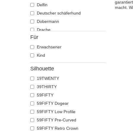
garantier
Delfin
macht. Wa
Deutscher schäferhund
Dobermann
Drache
Für
Eichhörnchen
Eidechse
Erwachsener
Einhorn
Kind
Ente
Silhouette
Eule
19TWENTY
Flamingo
39THIRTY
Französische bulldogge
59FIFTY
Fuchs
59FIFTY Dogear
Geier
59FIFTY Low Profile
Gepard
59FIFTY Pre-Curved
Glühwürmchen
59FIFTY Retro Crown
Hahn