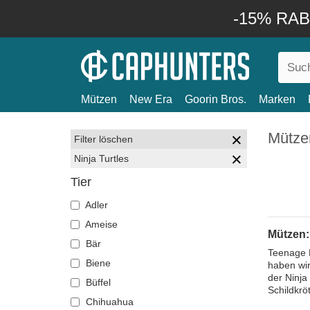
-15% RABA
Mützen
New Era
Goorin Bros.
Marken
Mützen
Filter löschen
Ninja Turtles
Tier
Adler
Ameise
Mützen: 
Bär
Teenage M
Biene
haben wir
der Ninja
Büffel
Schildkrö
Chihuahua