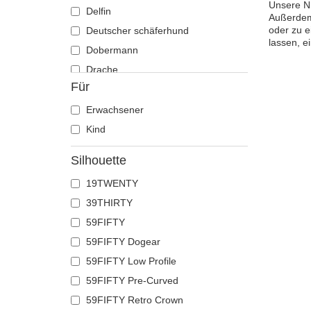
Unsere Ni
Delfin
Außerdem 
oder zu e
Deutscher schäferhund
lassen, e
Dobermann
Drache
Für
Eichhörnchen
Eidechse
Erwachsener
Einhorn
Kind
Elch
Silhouette
Ente
19TWENTY
Eule
39THIRTY
Flamingo
59FIFTY
Französische bulldogge
59FIFTY Dogear
Fuchs
59FIFTY Low Profile
Geier
59FIFTY Pre-Curved
Gepard
59FIFTY Retro Crown
Glühwürmchen