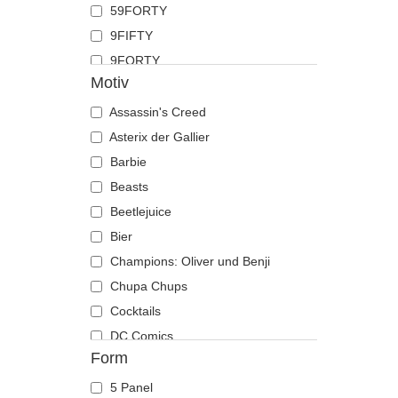
59FORTY
Hahn
9FIFTY
Hai
9FORTY
Hirsch
Motiv
9FORTY APEX
Hund
9FORTY M-Crown
Assassin's Creed
Katze
9SEVENTY
Asterix der Gallier
Kojote
9TWENTY
Barbie
Krabbe
A Frame
Beasts
Krähe
Casual Classic
Beetlejuice
Krokodil
E Frame
Bier
Kuh
Open Back
Champions: Oliver und Benji
Küken
Runner
Chupa Chups
Labrador retriever
The 90s
Cocktails
Languste
The Ball
DC Comics
Libelle
Form
The Retro
Der Herr der Ringe
Löwe
The Snap
Die Schlümpfe
Löwin
5 Panel