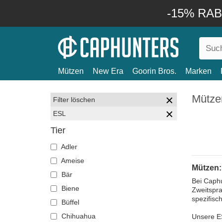
-15% RABA
Mützen
New Era
Goorin Bros.
Marken
Mütze
Filter löschen
ESL
Tier
Adler
Ameise
Mützen
Bär
Bei Caphu
Biene
Zweitspra
spezifisc
Büffel
Chihuahua
Unsere ES