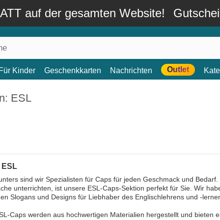
TT auf der gesamten Website!
Gutsche
Outlet
Für Kinder
Geschenkkarten
Nachrichten
Kate
n: ESL
: ESL
nters sind wir Spezialisten für Caps für jeden Geschmack und Bedarf. 
che unterrichten, ist unsere ESL-Caps-Sektion perfekt für Sie. Wir ha
hen Slogans und Designs für Liebhaber des Englischlehrens und -lerne
L-Caps werden aus hochwertigen Materialien hergestellt und bieten e