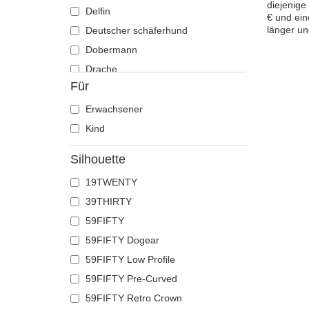
diejenige
Delfin
€ und ein
länger u
Deutscher schäferhund
Dobermann
Drache
Für
Eichhörnchen
Eidechse
Erwachsener
Einhorn
Kind
Elch
Silhouette
Ente
19TWENTY
Eule
39THIRTY
Flamingo
59FIFTY
Französische bulldogge
59FIFTY Dogear
Fuchs
59FIFTY Low Profile
Geier
59FIFTY Pre-Curved
Gepard
59FIFTY Retro Crown
Glühwürmchen