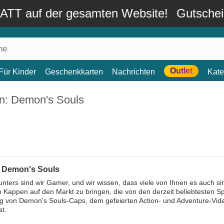
TT auf der gesamten Website!
Gutsche
Outlet
Für Kinder
Geschenkkarten
Nachrichten
Kate
n: Demon's Souls
 Demon's Souls
nters sind wir Gamer, und wir wissen, dass viele von Ihnen es auch s
 Kappen auf den Markt zu bringen, die von den derzeit beliebtesten Spi
von Demon's Souls-Caps, dem gefeierten Action- und Adventure-Videos
at.