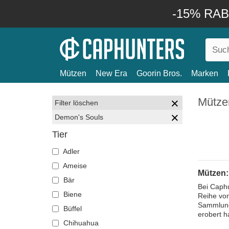
-15% RABA
Mützen
New Era
Goorin Bros.
Marken
Mütze
Filter löschen
Demon's Souls
Tier
Adler
Ameise
Mützen:
Bär
Bei Caphu
Biene
Reihe von
Sammlung 
Büffel
erobert h
Chihuahua