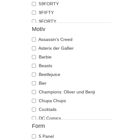
59FORTY
Hahn
9FIFTY
Hai
9FORTY
Hirsch
Motiv
9FORTY APEX
Hund
9FORTY M-Crown
Assassin's Creed
Katze
9SEVENTY
Asterix der Gallier
Kojote
9TWENTY
Barbie
Krabbe
A Frame
Beasts
Krähe
Casual Classic
Beetlejuice
Krokodil
E Frame
Bier
Kuh
Open Back
Champions: Oliver und Benji
Küken
Runner
Chupa Chups
Labrador retriever
The 90s
Cocktails
Languste
The Ball
DC Comics
Libelle
Form
The Retro
Demon's Souls
Löwe
The Snap
Der Herr der Ringe
Löwin
5 Panel