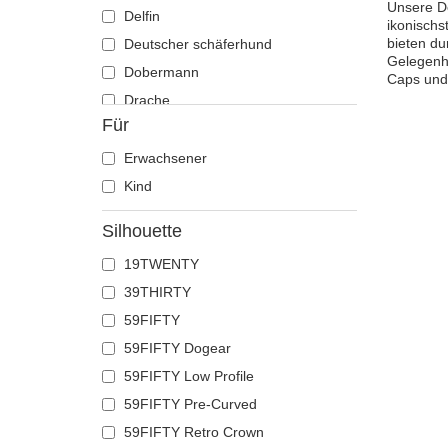
Unsere De
Delfin
ikonischs
bieten du
Deutscher schäferhund
Gelegenhe
Dobermann
Caps und 
Drache
Für
Eichhörnchen
Eidechse
Erwachsener
Einhorn
Kind
Elch
Silhouette
Ente
19TWENTY
Eule
39THIRTY
Flamingo
59FIFTY
Französische bulldogge
59FIFTY Dogear
Fuchs
59FIFTY Low Profile
Geier
59FIFTY Pre-Curved
Gepard
59FIFTY Retro Crown
Glühwürmchen