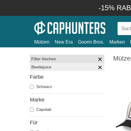
-15% RABA
Mützen
New Era
Goorin Bros.
Marken
Mützen
Filter löschen
Beetlejuice
Farbe
Schwarz
Marke
Capslab
Für