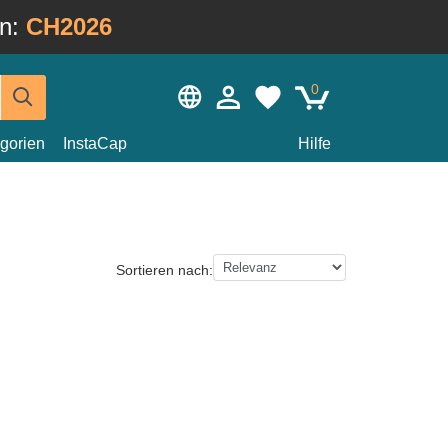
in:
CH2026
0
gorien
InstaCap
Hilfe
Sortieren nach: