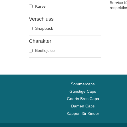
Service f
Kurve
Erdnüsse
respektlo
Famous
Verschluss
Hai
Snapback
Harry Potter
Hip Hop Dogz
Charakter
Ich - Einfach unverbesserlich
Beetlejuice
Kung Fu Panda
Looney Tunes
Lucky Luke
Motor
Sommercaps
Musik
Günstige Caps
My Hero Academia
Goorin Bros Caps
Naruto
Damen Caps
NASA
Kappen für Kinder
Nationalparks
One Piece