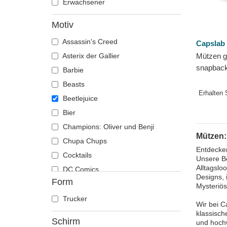
Erwachsener
Motiv
Assassin's Creed
Capslab
Asterix der Gallier
Mützen 
snapbac
Barbie
Beetleju
Beasts
Erhalten 
Beetlejuice
Bier
Champions: Oliver und Benji
Mützen:
Chupa Chups
Entdecken
Cocktails
Unsere Be
Alltagslo
DC Comics
Designs, 
Form
Der Herr der Ringe
Mysteriö
Die Schlümpfe
Trucker
Wir bei C
Disney
klassisch
Schirm
und hochw
Dragon Ball