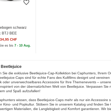
gebogen schwarz
k BTJ BEE
ice von Capslab
34,95 CHF
Sie es bis
7 - 10 Aug.
 Beetlejuice
 Sie die exklusive Beetlejuice-Cap-Kollektion bei Caphunters, Ihrem Onl
etlejuice-Caps sind für echte Fans des Kultfilms designt und vereinen 
ok oder unverwechselbares Accessoire für Ihre Themenevents – unsere
inspiriert von der übernatürlichen Welt von Beetlejuice. Verpassen Sie
sem und Spaß aufzufallen!
aphunters wissen, dass Beetlejuice-Caps mehr als nur ein Accessoire s
er Kino- und Popkultur. Stöbern Sie in unserem Katalog und finden Sie C
ertigen Materialien, die Langlebigkeit und Komfort garantieren. Wir 