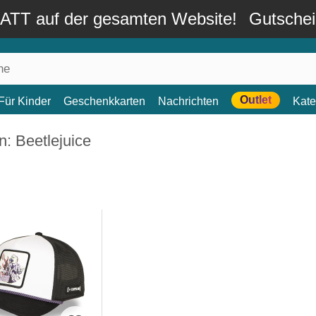
TT auf der gesamten Website!
Gutsche
Outlet
Für Kinder
Geschenkkarten
Nachrichten
Kate
: Beetlejuice