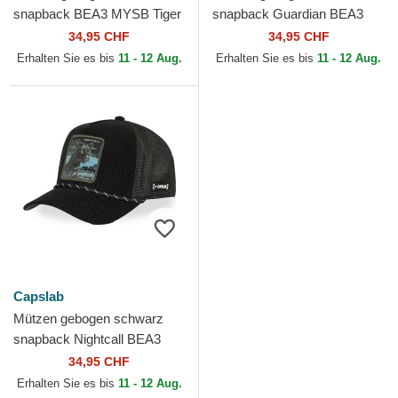
snapback BEA3 MYSB Tiger
snapback Guardian BEA3
Beasts von Capslab
LIOB Löwe Beasts von
34,95 CHF
34,95 CHF
Capslab
Erhalten Sie es bis
11 - 12 Aug.
Erhalten Sie es bis
11 - 12 Aug.
Capslab
Mützen gebogen schwarz
snapback Nightcall BEA3
NIGB Panther Beasts von
34,95 CHF
Capslab
Erhalten Sie es bis
11 - 12 Aug.