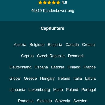
4.9
49319 Kundenbewertung
Caphunters
Austria
Belgique
Bulgaria
Canada
Croatia
Cyprus
Czech Republic
Denmark
Deutschland
España
Estonia
Finland
France
Global
Greece
Hungary
Ireland
Italia
Latvia
Lithuania
Luxembourg
Malta
Poland
Portugal
Romania
Slovakia
Slovenia
Sweden