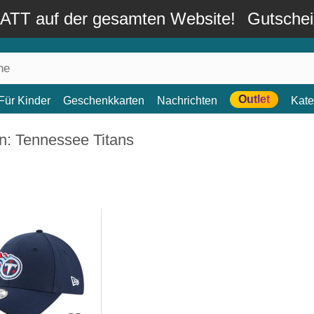
TT auf der gesamten Website!
Gutsche
Outlet
Für Kinder
Geschenkkarten
Nachrichten
Kate
n: Tennessee Titans