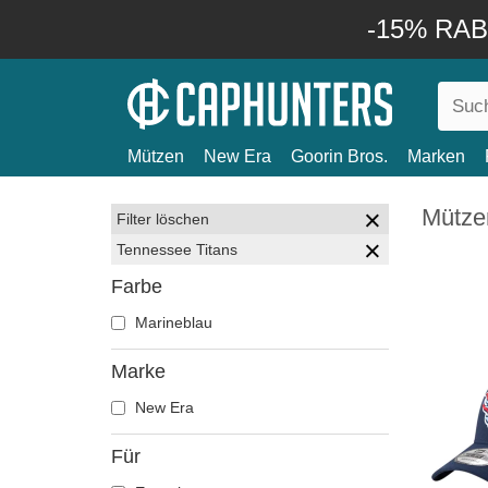
-15% RABA
Mützen
New Era
Goorin Bros.
Marken
Mütze
Filter löschen
Tennessee Titans
Farbe
Marineblau
Marke
New Era
Für