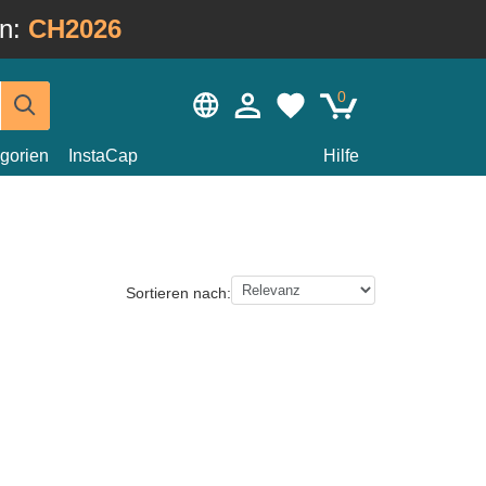
in:
CH2026
0
gorien
InstaCap
Hilfe
Sortieren nach: