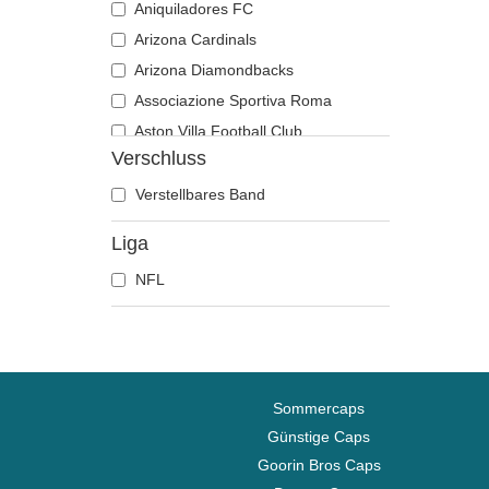
Aniquiladores FC
Arizona Cardinals
Arizona Diamondbacks
Associazione Sportiva Roma
Aston Villa Football Club
Verschluss
Atlanta Braves
Atlanta Falcons
Verstellbares Band
Boston Bruins
Liga
Boston Celtics
NFL
Boston Red Sox
Brooklyn Nets
Carolina Panthers
Chelsea Football Club
Chicago Bears
Sommercaps
Chicago Blackhawks
Günstige Caps
Goorin Bros Caps
Chicago Bulls