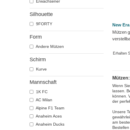
Erwachsener
Silhouette
9FORTY
New Era
Mützen g
Form
verstell
The Leag
Andere Mützen
Titans N
Erhalten 
Schirm
Kurve
Mützen:
Mannschaft
Wenn Sie 
lassen. B
1K FC
können. V
AC Milan
der perfe
Alpine F1 Team
Unsere Te
Anaheim Aces
gewährlei
am besten
Anaheim Ducks
Bestellen