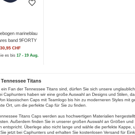
ebogen marineblau
bares band 9FORTY
ue der Tennessee
30,95 CHF
FL von New Era
Sie es bis
17 - 19 Aug.
 Tennessee Titans
ein Fan der Tennessee Titans sind, dürfen Sie sich unsere unglaublic
ei Caphunters haben wir eine große Auswahl an Designs und Stilen, dam
on klassischen Caps mit Teamlogo bis hin zu moderneren Styles mit ge
kte Ort, um die perfekte Cap für Sie zu finden.
nnessee Titans Caps werden aus hochwertigen Materialien hergestellt
sten. Außerdem finden Sie in unserer großen Auswahl an Größen und St
 entspricht. Überlege also nicht lange und wähle die perfekte Kappe, u
 Sie jetzt bei Caphunters und erhalten Sie kostenlosen Versand für Ein