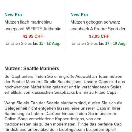
New Era
New Era
Mützen flach marineblau
Mützen gebogen schwarz
angepasst 59FIFTY Authentic
snapback A Frame Sport der
On Field der Seattle Mariners
Seattle Mariners MLB von
41,95 CHF
37,95 CHF
MLB von New Era
New Era
Erhalten Sie es bis
11 - 12 Aug.
Erhalten Sie es bis
17 - 19 Aug.
Mützen: Seattle Mariners
Bei Caphunters finden Sie eine große Auswahl an Teammützen
der Seattle Mariners für alle Baseballfans. Unsere Caps sind aus
hochwertigen Materialien gefertigt und in verschiedenen Styles
erhältlich, von klassischen Snapbacks bis hin zu Fitted Caps.
Wenn Sie ein Fan der Seattle Mariners sind, dürfen Sie sich die
Gelegenheit nicht entgehen lassen, eine unserer Caps in Ihrer
Sammlung zu haben. Darüber hinaus finden Sie in unserem
Online-Shop verschiedene Kappendesigns, von den
traditionellsten bis zu den modernsten. Finde das perfekte Cap
für dich und unterstütze dein Lieblingsteam bei jedem Spiel!