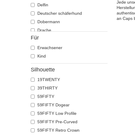
Jede uns
Delfin
Herstellu
authentis
Deutscher schäferhund
an Caps 
Dobermann
Drache
Für
Eichhörnchen
Eidechse
Erwachsener
Einhorn
Kind
Ente
Silhouette
Eule
19TWENTY
Flamingo
39THIRTY
Französische bulldogge
59FIFTY
Fuchs
59FIFTY Dogear
Geier
59FIFTY Low Profile
Gepard
59FIFTY Pre-Curved
Glühwürmchen
59FIFTY Retro Crown
Hahn