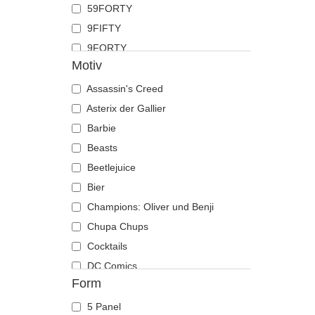
59FORTY
Hai
9FIFTY
Hirsch
9FORTY
Hund
Motiv
9FORTY APEX
Katze
9FORTY M-Crown
Assassin's Creed
Kojote
9SEVENTY
Asterix der Gallier
Krabbe
9TWENTY
Barbie
Krähe
A Frame
Beasts
Krokodil
Casual Classic
Beetlejuice
Kuh
E Frame
Bier
Küken
Open Back
Champions: Oliver und Benji
Labrador retriever
Runner
Chupa Chups
Languste
The 90s
Cocktails
Libelle
The Ball
DC Comics
Löwe
Form
The Retro
Der Herr der Ringe
Löwin
The Snap
Die Schlümpfe
Maus
5 Panel