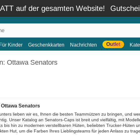
TT auf der gesamten Website!
Gutsche
Outlet
Für Kinder
Geschenkkarten
Nachrichten
Kate
n: Ottawa Senators
 Ottawa Senators
nters lieben wir es, Ihnen die besten Teammützen zu bringen, und wen
htig. Unser Katalog an Senators-Caps ist breit und vielfältig, mit Mod
 bis hin zu modernen verstellbaren Hüten, beliebten Trucker-Hüten un
kten Hut, um die Farben Ihres Lieblingsteams für jeden Anlass zu trag