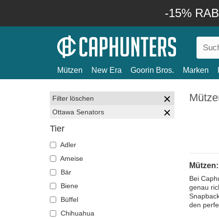
-15% RABA
Mützen
New Era
Goorin Bros.
Marken
Mütze
Filter löschen
Ottawa Senators
Tier
Adler
Ameise
Mützen:
Bär
Bei Caphu
Biene
genau ric
Snapbacks
Büffel
den perfe
Chihuahua