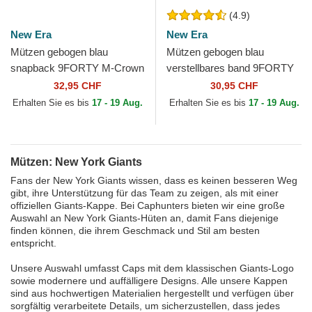
(4.9)
New Era
New Era
Mützen gebogen blau
Mützen gebogen blau
snapback 9FORTY M-Crown
verstellbares band 9FORTY
Team der New York Giants
The League der New York
32,95 CHF
30,95 CHF
NFL von New Era
Giants NFL von New Era
Erhalten Sie es bis
17 - 19 Aug.
Erhalten Sie es bis
17 - 19 Aug.
Mützen: New York Giants
Fans der New York Giants wissen, dass es keinen besseren Weg
gibt, ihre Unterstützung für das Team zu zeigen, als mit einer
offiziellen Giants-Kappe. Bei Caphunters bieten wir eine große
Auswahl an New York Giants-Hüten an, damit Fans diejenige
finden können, die ihrem Geschmack und Stil am besten
entspricht.
Unsere Auswahl umfasst Caps mit dem klassischen Giants-Logo
sowie modernere und auffälligere Designs. Alle unsere Kappen
sind aus hochwertigen Materialien hergestellt und verfügen über
sorgfältig verarbeitete Details, um sicherzustellen, dass jedes