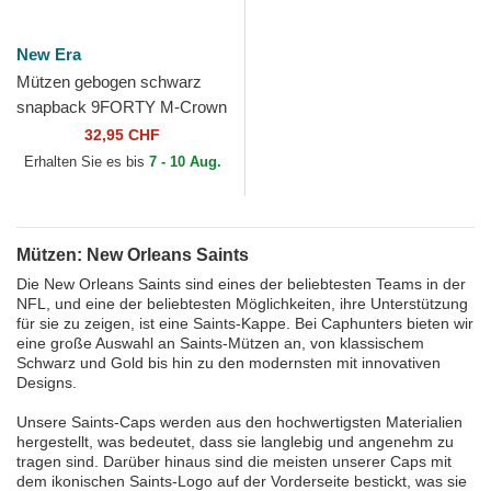
New Era
Mützen gebogen schwarz
snapback 9FORTY M-Crown
Team der New Orleans
32,95 CHF
Saints NFL von New Era
Erhalten Sie es bis
7 - 10 Aug.
Mützen: New Orleans Saints
Die New Orleans Saints sind eines der beliebtesten Teams in der
NFL, und eine der beliebtesten Möglichkeiten, ihre Unterstützung
für sie zu zeigen, ist eine Saints-Kappe. Bei Caphunters bieten wir
eine große Auswahl an Saints-Mützen an, von klassischem
Schwarz und Gold bis hin zu den modernsten mit innovativen
Designs.
Unsere Saints-Caps werden aus den hochwertigsten Materialien
hergestellt, was bedeutet, dass sie langlebig und angenehm zu
tragen sind. Darüber hinaus sind die meisten unserer Caps mit
dem ikonischen Saints-Logo auf der Vorderseite bestickt, was sie