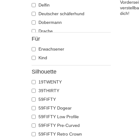
Vordersei
Delfin
verstellb
dich!
Deutscher schäferhund
Dobermann
Drache
Für
Eichhörnchen
Eidechse
Erwachsener
Einhorn
Kind
Elch
Silhouette
Ente
19TWENTY
Eule
39THIRTY
Flamingo
59FIFTY
Französische bulldogge
59FIFTY Dogear
Fuchs
59FIFTY Low Profile
Geier
59FIFTY Pre-Curved
Gepard
59FIFTY Retro Crown
Glühwürmchen