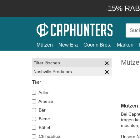
-15% RABA
Mützen
New Era
Goorin Bros.
Marken
Mützen
Filter löschen
Nashville Predators
Tier
Adler
Ameise
Mützen:
Bär
Bei Caphu
Biene
tragen ka
möchten, 
Büffel
Chihuahua
Unsere Na