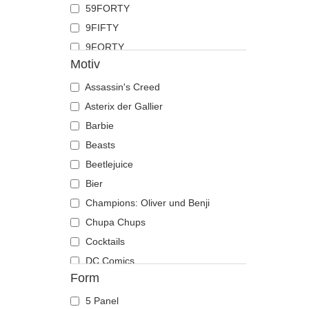
59FORTY
Hahn
9FIFTY
Hai
9FORTY
Hirsch
Motiv
9FORTY APEX
Hund
9FORTY M-Crown
Assassin's Creed
Katze
9SEVENTY
Asterix der Gallier
Kojote
9TWENTY
Barbie
Krabbe
A Frame
Beasts
Krähe
Casual Classic
Beetlejuice
Krokodil
E Frame
Bier
Kuh
Open Back
Champions: Oliver und Benji
Küken
Runner
Chupa Chups
Labrador retriever
The 90s
Cocktails
Languste
The Ball
DC Comics
Libelle
Form
The Retro
Der Herr der Ringe
Löwe
The Snap
Die Schlümpfe
Löwin
5 Panel