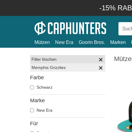
-15% RABA
Mützen
New Era
Goorin Bros.
Marken
Mütze
Filter löschen
Memphis Grizzlies
Farbe
Schwarz
Marke
New Era
Für