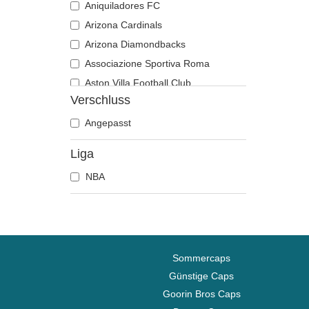
Aniquiladores FC
Arizona Cardinals
Arizona Diamondbacks
Associazione Sportiva Roma
Aston Villa Football Club
Verschluss
Atlanta Braves
Atlanta Falcons
Angepasst
Atlanta Hawks
Liga
Boston Bruins
NBA
Boston Celtics
Boston Red Sox
Brooklyn Nets
Carolina Panthers
Charlotte Hornets
Sommercaps
Chelsea Football Club
Günstige Caps
Goorin Bros Caps
Chicago Bears