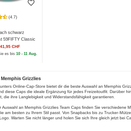
(4.7)
lach schwarz
t 59FIFTY Classic
his Grizzlies NBA
41,95 CHF
 Era
Sie es bis
10 - 11 Aug.
 Memphis Grizzlies
nters Online-Cap-Store bietet dir die beste Auswahl an Memphis Griz
nd diese Caps die ideale Ergänzung für jedes Freizeitoutfit. Darüber h
lt, die ihre Langlebigkeit und Widerstandsfähigkeit garantieren.
r Auswahl an Memphis Grizzlies Team Caps finden Sie verschiedene M
ie am besten zu Ihrem Stil passt. Von Snapbacks bis zu Trucker-Mützen
-Logo. Warten Sie nicht länger und holen Sie sich Ihre gleich jetzt bei C