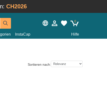
in:
CH2026
0
gorien
InstaCap
Hilfe
Sortieren nach: