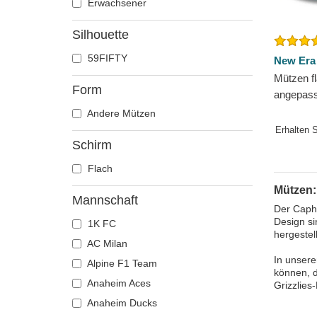
Erwachsener
Silhouette
59FIFTY
New Era
Mützen f
Form
angepass
der Memp
Andere Mützen
von New
Erhalten 
Schirm
Flach
Mützen:
Mannschaft
Der Caphu
Design si
1K FC
hergestel
AC Milan
In unsere
Alpine F1 Team
können, d
Anaheim Aces
Grizzlies
Anaheim Ducks