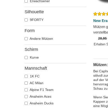
Erwachsener
Silhouette
9FORTY
New Era
Mützen g
Form
verstell
Core der
28,95
Andere Mützen
Kings Le
Erhalten 
Schirm
Kurve
Mützen:
Mannschaft
Bei Caphu
stilvoll 
1K FC
auf der V
AC Milan
hervorra
Schau zu 
Alpine F1 Team
Anaheim Aces
Wenn Sie 
Kappen zu
Anaheim Ducks
eine Mögl