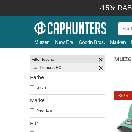
-15% RABA
Mützen
New Era
Goorin Bros.
Marken
Mütze
Filter löschen
Los Troncos FC
Farbe
Grün
-30%
Marke
New Era
Für