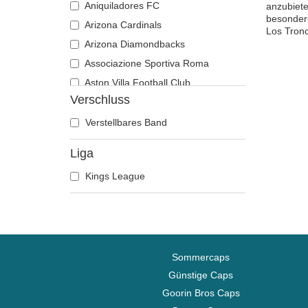
Aniquiladores FC
anzubiete
besondere
Arizona Cardinals
Los Tron
Arizona Diamondbacks
Associazione Sportiva Roma
Aston Villa Football Club
Verschluss
Atlanta Braves
Atlanta Falcons
Verstellbares Band
Boston Bruins
Liga
Boston Celtics
Kings League
Boston Red Sox
Brooklyn Nets
Carolina Panthers
Chelsea Football Club
Chicago Bears
Sommercaps
Chicago Blackhawks
Günstige Caps
Goorin Bros Caps
Chicago Bulls