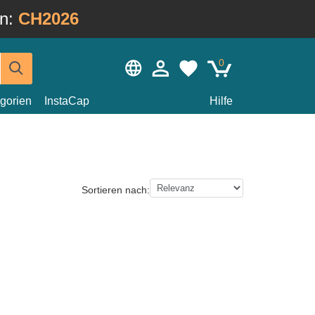
in:
CH2026
0
gorien
InstaCap
Hilfe
Sortieren nach: