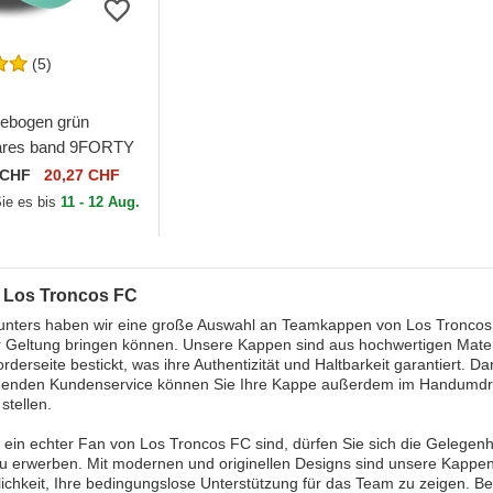
(5)
ebogen grün
bares band 9FORTY
 Los Troncos FC
CHF
20,27 CHF
ague von New Era
Sie es bis
11 - 12 Aug.
 Los Troncos FC
nters haben wir eine große Auswahl an Teamkappen von Los Troncos F
zur Geltung bringen können. Unsere Kappen sind aus hochwertigen Mater
orderseite bestickt, was ihre Authentizität und Haltbarkeit garantiert.
genden Kundenservice können Sie Ihre Kappe außerdem im Handumdre
stellen.
ein echter Fan von Los Troncos FC sind, dürfen Sie sich die Gelegenhe
 erwerben. Mit modernen und originellen Designs sind unsere Kappen 
ichkeit, Ihre bedingungslose Unterstützung für das Team zu zeigen. Be