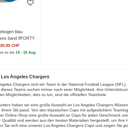
ebogen blau
bares band 9FORTY
ue der Los Angeles
30,95 CHF
s MLB von New Era
Sie es bis
14 - 18 Aug.
 Los Angeles Chargers
ngeles Chargers sind ein Team in der National Football League (NFL),
 dieses Teams suchen immer nach einer Möglichkeit, ihre Unterstützun
ten Möglichkeiten, dies zu tun, sind die offiziellen Teamhüte.
unters haben wir eine große Auswahl an Los Angeles Chargers-Mützen
 ihrem Stil passt. Von den klassischen Caps mit aufgesticktem Teamlog
ser Online-Shop eine große Auswahl an Caps für jeden Geschmack und 
 Qualität und werden aus den besten Materialien hergestellt, um ihre H
 Sie sich eine unserer Los Angeles Chargers-Caps und zeigen Sie jede