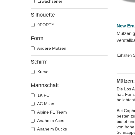
Erwachsener
Silhouette
9FORTY
New Era
Mützen g
Form
verstell
The Leag
Andere Mützen
Charger
Erhalten 
Schirm
Kurve
Mützen:
Mannschaft
Die Los A
hat. Fans
1K FC
beliebtes
AC Milan
Bei Caph
Alpine F1 Team
besten zu
Anaheim Aces
bietet un
von hoher
Anaheim Ducks
Schnappen