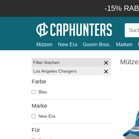
-15% RABA
Mützen
New Era
Goorin Bros.
Marken
Mütze
Filter löschen
Los Angeles Chargers
Farbe
Blau
Marke
New Era
Für