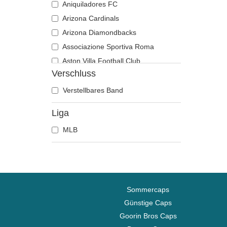
Aniquiladores FC
Arizona Cardinals
Arizona Diamondbacks
Associazione Sportiva Roma
Aston Villa Football Club
Verschluss
Atlanta Braves
Atlanta Falcons
Verstellbares Band
Atlanta Hawks
Liga
Boston Bruins
MLB
Boston Celtics
Boston Red Sox
Brooklyn Nets
Carolina Panthers
Charlotte Hornets
Sommercaps
Chelsea Football Club
Günstige Caps
Goorin Bros Caps
Chicago Bears