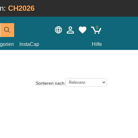
in:
CH2026
0
gorien
InstaCap
Hilfe
Sortieren nach: