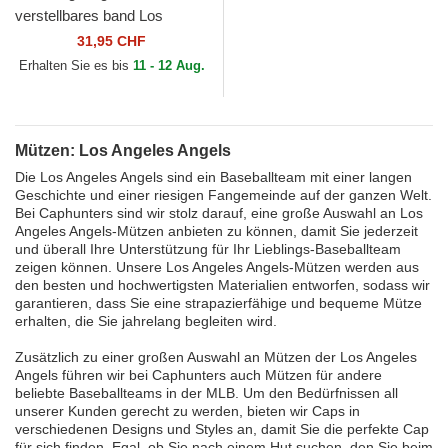
verstellbares band Los
Angeles Angels Archive der
31,95 CHF
Los Angeles Angels...
Erhalten Sie es bis
11 - 12 Aug.
Mützen: Los Angeles Angels
Die Los Angeles Angels sind ein Baseballteam mit einer langen
Geschichte und einer riesigen Fangemeinde auf der ganzen Welt.
Bei Caphunters sind wir stolz darauf, eine große Auswahl an Los
Angeles Angels-Mützen anbieten zu können, damit Sie jederzeit
und überall Ihre Unterstützung für Ihr Lieblings-Baseballteam
zeigen können. Unsere Los Angeles Angels-Mützen werden aus
den besten und hochwertigsten Materialien entworfen, sodass wir
garantieren, dass Sie eine strapazierfähige und bequeme Mütze
erhalten, die Sie jahrelang begleiten wird.
Zusätzlich zu einer großen Auswahl an Mützen der Los Angeles
Angels führen wir bei Caphunters auch Mützen für andere
beliebte Baseballteams in der MLB. Um den Bedürfnissen all
unserer Kunden gerecht zu werden, bieten wir Caps in
verschiedenen Designs und Styles an, damit Sie die perfekte Cap
für sich finden. Egal, ob Sie nach einem Hut suchen, den Sie beim