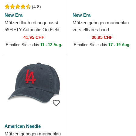
(4.8)
New Era
New Era
Mützen flach rot angepasst
Mützen gebogen marineblau
59FIFTY Authentic On Field
verstellbares band
der Los Angeles Angels MLB
9TWENTY Core Classic der
41,95 CHF
30,95 CHF
von New Era
Los Angeles Angels MLB
Erhalten Sie es bis
11 - 12 Aug.
Erhalten Sie es bis
17 - 19 Aug.
von...
American Needle
Mützen gebogen marineblau