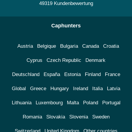
49319 Kundenbewertung
Caphunters
Austria
Belgique
Bulgaria
Canada
Croatia
Cyprus
Czech Republic
Denmark
Deutschland
España
Estonia
Finland
France
Global
Greece
Hungary
Ireland
Italia
Latvia
Lithuania
Luxembourg
Malta
Poland
Portugal
Romania
Slovakia
Slovenia
Sweden
Switzerland
United Kingdom
Other countries