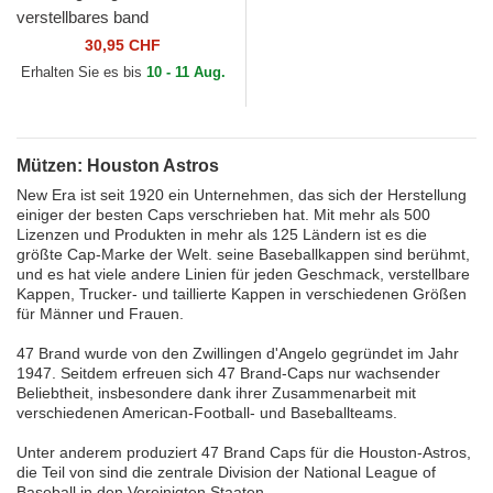
verstellbares band
9TWENTY Core Classic der
30,95 CHF
Houston Astros MLB von
Erhalten Sie es bis
10 - 11 Aug.
New Era
Mützen: Houston Astros
New Era ist seit 1920 ein Unternehmen, das sich der Herstellung
einiger der besten Caps verschrieben hat. Mit mehr als 500
Lizenzen und Produkten in mehr als 125 Ländern ist es die
größte Cap-Marke der Welt. seine Baseballkappen sind berühmt,
und es hat viele andere Linien für jeden Geschmack, verstellbare
Kappen, Trucker- und taillierte Kappen in verschiedenen Größen
für Männer und Frauen.
47 Brand wurde von den Zwillingen d'Angelo gegründet im Jahr
1947. Seitdem erfreuen sich 47 Brand-Caps nur wachsender
Beliebtheit, insbesondere dank ihrer Zusammenarbeit mit
verschiedenen American-Football- und Baseballteams.
Unter anderem produziert 47 Brand Caps für die Houston-Astros,
die Teil von sind die zentrale Division der National League of
Baseball in den Vereinigten Staaten.