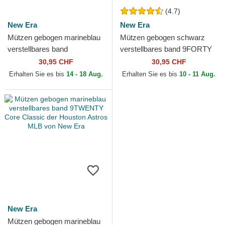
(4.7)
New Era
New Era
Mützen gebogen marineblau
Mützen gebogen schwarz
verstellbares band
verstellbares band 9FORTY
9TWENTY Core Classic der
The League der Houston
30,95 CHF
30,95 CHF
Houston Astros MLB von
Astros MLB von New Era
Erhalten Sie es bis
14 - 18 Aug.
Erhalten Sie es bis
10 - 11 Aug.
New Era
New Era
Mützen gebogen marineblau