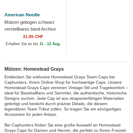
American Needle
Mützen gebogen schwarz
verstellbares band Archive
der Homestead Grays MLB
31,95 CHF
von American Needle
Erhalten Sie es bis
11 - 12 Aug.
Mützen: Homestead Grays
Entdecken Sie exklusive Homestead Grays Team-Caps bei
Caphunters, Ihrem Online-Shop für hochwertige Caps. Unsere
Homestead Grays Caps vereinen Vintage-Stil und Tragekomfort –
ideal für Baseballfans und Sammler, die authentische, historische
Designs suchen. Jede Cap ist aus strapazierfähigen Materialien
gefertigt und besticht durch präzise Details, die diesem
legendären Team Tribut zollen. So tragen Sie ein einzigartiges
Accessoire für jeden Anlass.
Bei Caphunters finden Sie eine große Auswahl an Homestead
Grays Caps für Damen und Herren, die perfekt zu Ihrem Freizeit-