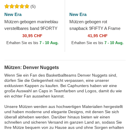
(5)
New Era
New Era
Mützen gebogen marineblau
Mützen gebogen rot
verstellbares band 9FORTY
snapback 9FIFTY A Frame
The League der Denver
Precurved Hardwood
30,95 CHF
41,95 CHF
Nuggets NBA von New Era
Classics der Denver Nuggets
Erhalten Sie es bis
7 - 10 Aug.
Erhalten Sie es bis
7 - 10 Aug.
NBA von...
Mützen: Denver Nuggets
Wenn Sie ein Fan des Basketballteams Denver Nuggets sind,
dürfen Sie die Gelegenheit nicht verpassen, eine unserer
exklusiven Kappen zu kaufen. Bei Caphunters haben wir eine
große Auswahl an Caps in Teamfarben und Logos, damit du wie
ein echter Fan aussehen kannst.
Unsere Mützen werden aus hochwertigen Materialien hergestellt
und haben moderne und elegante Designs, mit denen Sie sich
überall abheben werden. Darüber hinaus bieten wir einen
schnellen und sicheren Versand im ganzen Land an, sodass Sie
Ihre Mütze bequem von zu Hause aus und ohne Sorgen erhalten