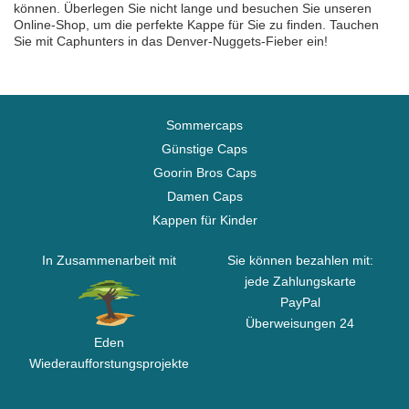
können. Überlegen Sie nicht lange und besuchen Sie unseren
Online-Shop, um die perfekte Kappe für Sie zu finden. Tauchen
Sie mit Caphunters in das Denver-Nuggets-Fieber ein!
Sommercaps
Günstige Caps
Goorin Bros Caps
Damen Caps
Kappen für Kinder
In Zusammenarbeit mit
Sie können bezahlen mit:
jede Zahlungskarte
PayPal
Überweisungen 24
Eden
Wiederaufforstungsprojekte