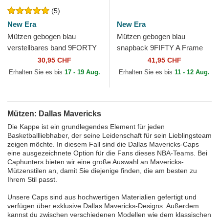
(5)
New Era
New Era
Mützen gebogen blau
Mützen gebogen blau
verstellbares band 9FORTY
snapback 9FIFTY A Frame
The League der Dallas
Precurved Hardwood
30,95 CHF
41,95 CHF
Mavericks NBA von New Era
Classics der Dallas
Erhalten Sie es bis
17 - 19 Aug.
Erhalten Sie es bis
11 - 12 Aug.
Mavericks NBA...
Mützen: Dallas Mavericks
Die Kappe ist ein grundlegendes Element für jeden
Basketballliebhaber, der seine Leidenschaft für sein Lieblingsteam
zeigen möchte. In diesem Fall sind die Dallas Mavericks-Caps
eine ausgezeichnete Option für die Fans dieses NBA-Teams. Bei
Caphunters bieten wir eine große Auswahl an Mavericks-
Mützenstilen an, damit Sie diejenige finden, die am besten zu
Ihrem Stil passt.
Unsere Caps sind aus hochwertigen Materialien gefertigt und
verfügen über exklusive Dallas Mavericks-Designs. Außerdem
kannst du zwischen verschiedenen Modellen wie dem klassischen