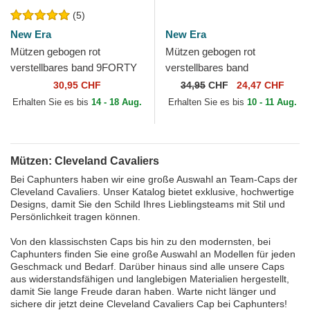
(5)
New Era
New Era
Mützen gebogen rot
Mützen gebogen rot
verstellbares band 9FORTY
verstellbares band
The League der Cleveland
9TWENTY Draft Edition 2023
30,95 CHF
34,95
CHF
24,47 CHF
Cavaliers NBA von New Era
der Cleveland Cavaliers NBA
Erhalten Sie es bis
14 - 18 Aug.
Erhalten Sie es bis
10 - 11 Aug.
von...
Mützen: Cleveland Cavaliers
Bei Caphunters haben wir eine große Auswahl an Team-Caps der
Cleveland Cavaliers. Unser Katalog bietet exklusive, hochwertige
Designs, damit Sie den Schild Ihres Lieblingsteams mit Stil und
Persönlichkeit tragen können.
Von den klassischsten Caps bis hin zu den modernsten, bei
Caphunters finden Sie eine große Auswahl an Modellen für jeden
Geschmack und Bedarf. Darüber hinaus sind alle unsere Caps
aus widerstandsfähigen und langlebigen Materialien hergestellt,
damit Sie lange Freude daran haben. Warte nicht länger und
sichere dir jetzt deine Cleveland Cavaliers Cap bei Caphunters!