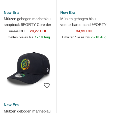
New Era
New Era
Mützen gebogen marineblau
Mützen gebogen blau
snapback 9FORTY Core der
verstellbares band 9FORTY
Chelsea Football Club
Retro der Chelsea Football
28,95
CHF
20,27 CHF
34,95 CHF
Premier League von New Era
Club Premier League von...
Erhalten Sie es bis
7 - 10 Aug.
Erhalten Sie es bis
7 - 10 Aug.
New Era
Mützen gebogen marineblau