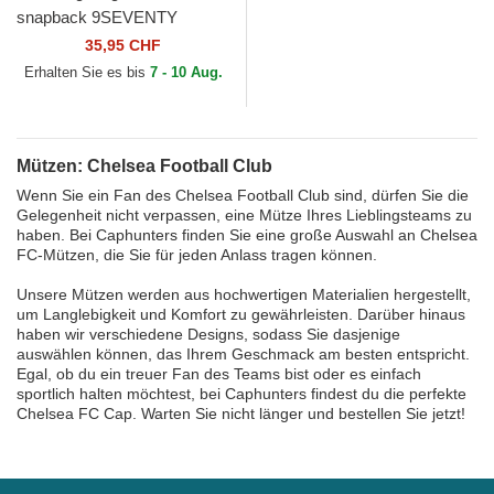
snapback 9SEVENTY
Stretch Snap Iridiscent der
35,95 CHF
Chelsea Football Club...
Erhalten Sie es bis
7 - 10 Aug.
Mützen: Chelsea Football Club
Wenn Sie ein Fan des Chelsea Football Club sind, dürfen Sie die
Gelegenheit nicht verpassen, eine Mütze Ihres Lieblingsteams zu
haben. Bei Caphunters finden Sie eine große Auswahl an Chelsea
FC-Mützen, die Sie für jeden Anlass tragen können.
Unsere Mützen werden aus hochwertigen Materialien hergestellt,
um Langlebigkeit und Komfort zu gewährleisten. Darüber hinaus
haben wir verschiedene Designs, sodass Sie dasjenige
auswählen können, das Ihrem Geschmack am besten entspricht.
Egal, ob du ein treuer Fan des Teams bist oder es einfach
sportlich halten möchtest, bei Caphunters findest du die perfekte
Chelsea FC Cap. Warten Sie nicht länger und bestellen Sie jetzt!