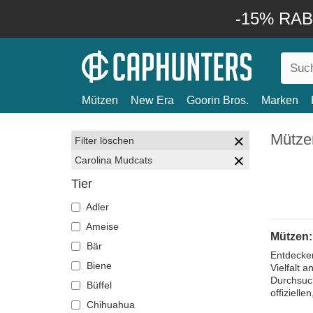
-15% RABA
Mützen
New Era
Goorin Bros.
Marken
Mütze
Filter löschen
Carolina Mudcats
Tier
Adler
Ameise
Mützen:
Bär
Entdecken
Biene
Vielfalt 
Durchsuch
Büffel
offiziell
Chihuahua