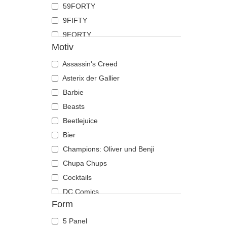
59FORTY
Hahn
9FIFTY
Hai
9FORTY
Hirsch
Motiv
9FORTY APEX
Hund
9FORTY M-Crown
Assassin's Creed
Katze
9SEVENTY
Asterix der Gallier
Kojote
9TWENTY
Barbie
Krabbe
A Frame
Beasts
Krähe
Casual Classic
Beetlejuice
Krokodil
E Frame
Bier
Kuh
Open Back
Champions: Oliver und Benji
Küken
Runner
Chupa Chups
Labrador retriever
The 90s
Cocktails
Languste
The Ball
DC Comics
Libelle
Form
The Retro
Der Herr der Ringe
Löwe
The Snap
Die Schlümpfe
Löwin
5 Panel