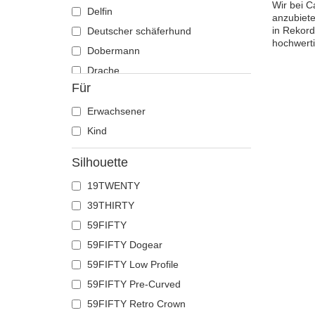
Wir bei C
Delfin
anzubiete
in Rekord
Deutscher schäferhund
hochwerti
Dobermann
Drache
Für
Eichhörnchen
Eidechse
Erwachsener
Einhorn
Kind
Elch
Silhouette
Ente
19TWENTY
Eule
39THIRTY
Flamingo
59FIFTY
Französische bulldogge
59FIFTY Dogear
Fuchs
59FIFTY Low Profile
Geier
59FIFTY Pre-Curved
Gepard
59FIFTY Retro Crown
Glühwürmchen