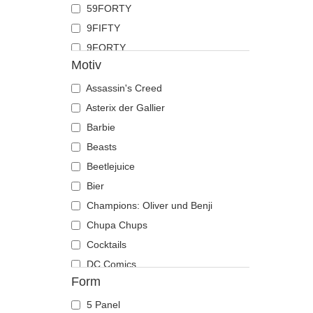
59FORTY
Hahn
9FIFTY
Hai
9FORTY
Hirsch
Motiv
9FORTY APEX
Hund
9FORTY M-Crown
Assassin's Creed
Katze
9SEVENTY
Asterix der Gallier
Kojote
9TWENTY
Barbie
Krabbe
A Frame
Beasts
Krähe
Casual Classic
Beetlejuice
Krokodil
E Frame
Bier
Kuh
Open Back
Champions: Oliver und Benji
Küken
Runner
Chupa Chups
Labrador retriever
The 90s
Cocktails
Languste
The Ball
DC Comics
Libelle
Form
The Retro
Der Herr der Ringe
Löwe
The Snap
Die Schlümpfe
Löwin
5 Panel