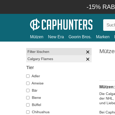
-15% RABA
Mützen
New Era
Goorin Bros.
Marken
Mütze
Filter löschen
Calgary Flames
Tier
Adler
Ameise
Mützen:
Bär
Die Calga
Biene
der NHL, 
und Liebe
Büffel
Chihuahua
Bei Caphu