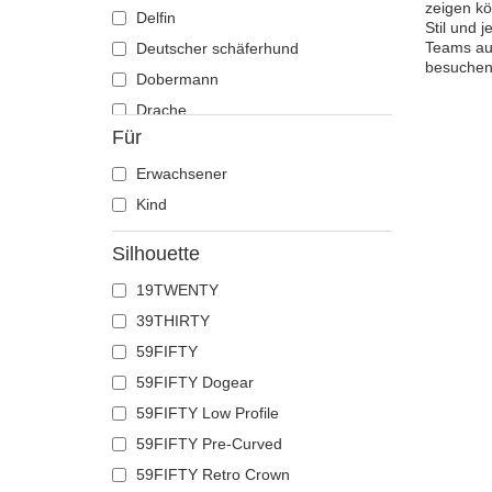
zeigen kö
Delfin
Stil und 
Teams auf
Deutscher schäferhund
besuchen 
Dobermann
Drache
Für
Eichhörnchen
Eidechse
Erwachsener
Einhorn
Kind
Elch
Silhouette
Ente
19TWENTY
Eule
39THIRTY
Flamingo
59FIFTY
Französische bulldogge
59FIFTY Dogear
Fuchs
59FIFTY Low Profile
Geier
59FIFTY Pre-Curved
Gepard
59FIFTY Retro Crown
Glühwürmchen