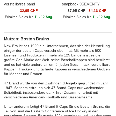
verstellbares band
snapback 9SEVENTY
9TWENTY Stamp der Boston
Stretch Snap Stated der
32,95 CHF
37,95
CHF
34,16 CHF
Bruins NHL von New Era
Boston Bruins NHL von New
Erhalten Sie es bis
11 - 12 Aug.
Erhalten Sie es bis
11 - 12 Aug.
Era
Mützen: Boston Bruins
New Era ist seit 1920 ein Unternehmen, das sich der Herstellung
einiger der besten Caps verschrieben hat. Mit mehr als 500
Lizenzen und Produkten in mehr als 125 Ländern ist es die
größte Cap-Marke der Welt. seine Baseballkappen sind berühmt,
und es hat viele andere Linien für jeden Geschmack, verstellbare
Kappen, Trucker- und taillierte Kappen in verschiedenen Größen
für Männer und Frauen.
47 Brand wurde von den Zwillingen d'Angelo gegründet im Jahr
1947. Seitdem erfreuen sich 47 Brand-Caps nur wachsender
Beliebtheit, insbesondere dank ihrer Zusammenarbeit mit
verschiedenen American-Football- und Baseballteams.
Unter anderem fertigt 47 Brand It Caps für die Boston Bruins, die
Teil von sind die Eastern Conference of Ice Hockey in den
Vereinigten Staaten. Es wurde 1924 gegründet und war das erste