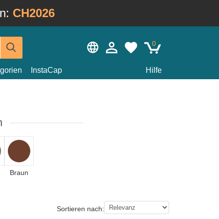
in:
CH2026
0
gorien
InstaCap
Hilfe
n
Braun
Sortieren nach: