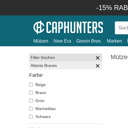
-15% RABA
Mützen
New Era
Goorin Bros.
Marken
Mütze
Filter löschen
Atlanta Braves
Farbe
Beige
Braun
Grün
Marineblau
Schwarz