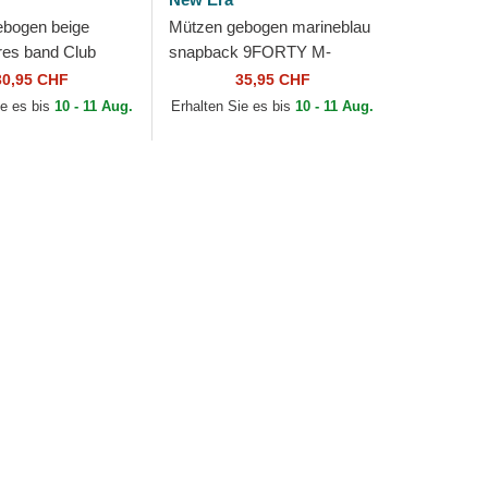
ebogen beige
Mützen gebogen marineblau
ares band Club
snapback 9FORTY M-
red Organic Cotton
Crown All Star Game der
30,95 CHF
35,95 CHF
ta Braves MLB...
Atlanta Braves MLB von
ie es bis
10 - 11 Aug.
Erhalten Sie es bis
10 - 11 Aug.
New Era