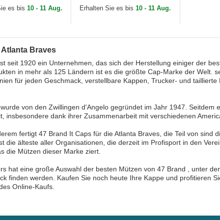
 der Atlanta Braves
der Atlanta Braves MLB...
Sie es bis
10 - 11 Aug.
Erhalten Sie es bis
10 - 11 Aug.
..
 Atlanta Braves
st seit 1920 ein Unternehmen, das sich der Herstellung einiger der be
kten in mehr als 125 Ländern ist es die größte Cap-Marke der Welt. s
nien für jeden Geschmack, verstellbare Kappen, Trucker- und taillier
wurde von den Zwillingen d'Angelo gegründet im Jahr 1947. Seitdem 
it, insbesondere dank ihrer Zusammenarbeit mit verschiedenen Americ
erem fertigt 47 Brand It Caps für die Atlanta Braves, die Teil von sind 
st die älteste aller Organisationen, die derzeit im Profisport in den Ver
s die Mützen dieser Marke ziert.
s hat eine große Auswahl der besten Mützen von 47 Brand , unter dene
 finden werden. Kaufen Sie noch heute Ihre Kappe und profitieren S
 des Online-Kaufs.