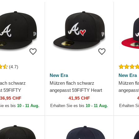
(4.7)
New Era
New Era
lach schwarz
Mützen flach schwarz
Mützen fl
t 59FIFTY
angepasst 59FIFTY Heart
angepasst
 der Atlanta Braves
Icon der Atlanta Braves MLB
der Atlan
36,95 CHF
41,95 CHF
 New Era
von New Era
New Era
Sie es bis
10 - 11 Aug.
Erhalten Sie es bis
10 - 11 Aug.
Erhalten S