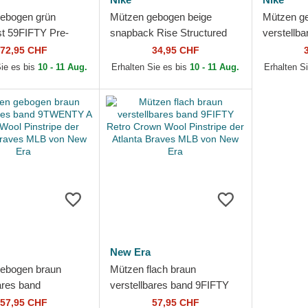
ebogen grün
Mützen gebogen beige
Mützen g
t 59FIFTY Pre-
snapback Rise Structured
verstellb
merican
der Atlanta Braves MLB von
Unstructu
72,95 CHF
34,95 CHF
ne der Atlanta
Nike
der Atlan
Sie es bis
10 - 11 Aug.
Erhalten Sie es bis
10 - 11 Aug.
Erhalten S
LB von...
New Era
ebogen braun
Mützen flach braun
ares band
verstellbares band 9FIFTY
 A Frame Wool
Retro Crown Wool Pinstripe
57,95 CHF
57,95 CHF