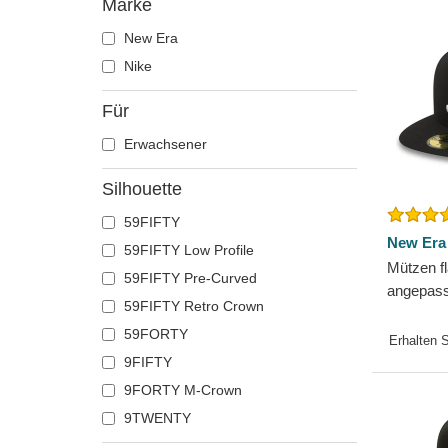
Marke
New Era
Nike
Für
Erwachsener
Silhouette
59FIFTY
New Era
59FIFTY Low Profile
Mützen f
59FIFTY Pre-Curved
angepass
59FIFTY Retro Crown
Essential
59FORTY
MLB von
Erhalten 
9FIFTY
9FORTY M-Crown
9TWENTY