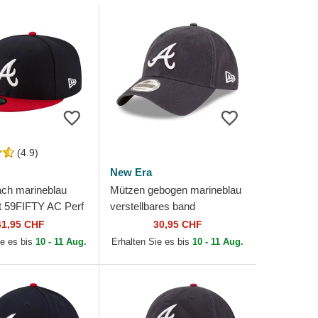
(4.9)
New Era
ach marineblau
Mützen gebogen marineblau
 59FIFTY AC Perf
verstellbares band
ta Braves MLB von
9TWENTY Core Classic der
41,95 CHF
30,95 CHF
Atlanta Braves MLB von
ie es bis
10 - 11 Aug.
Erhalten Sie es bis
10 - 11 Aug.
New Era