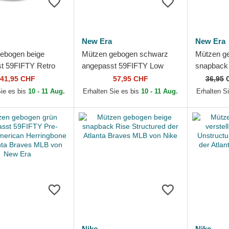
New Era
New Era
ebogen beige
Mützen gebogen schwarz
Mützen g
t 59FIFTY Retro
angepasst 59FIFTY Low
snapback
en der Atlanta
Profile Floral Cord Three
Classic d
41,95 CHF
57,95 CHF
36,95
MLB von New Era
Looms Printed Corduroy
MLB von 
Sie es bis
10 - 11 Aug.
Erhalten Sie es bis
10 - 11 Aug.
Erhalten S
der...
Nike
Nike