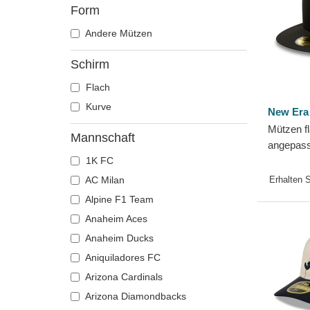
Form
Andere Mützen
Schirm
Flach
Kurve
New Era
Mützen f
Mannschaft
angepass
1K FC
Atlanta 
New Era
AC Milan
Erhalten 
Alpine F1 Team
Anaheim Aces
Anaheim Ducks
Aniquiladores FC
Arizona Cardinals
Arizona Diamondbacks