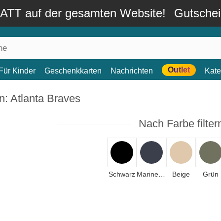
TT auf der gesamten Website!
Gutsche
Outlet
Für Kinder
Geschenkkarten
Nachrichten
Kate
n: Atlanta Braves
Nach Farbe filter
Schwarz
Marineblau
Beige
Grün