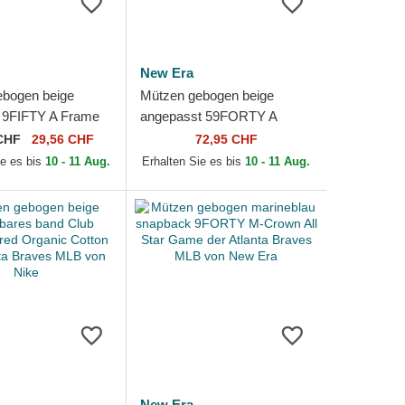
New Era
ebogen beige
Mützen gebogen beige
 9FIFTY A Frame
angepasst 59FORTY A
er Atlanta Braves
Frame Leafy Palm der
CHF
29,56 CHF
72,95 CHF
New Era
Atlanta Braves MLB von
ie es bis
10 - 11 Aug.
Erhalten Sie es bis
10 - 11 Aug.
New Era
New Era