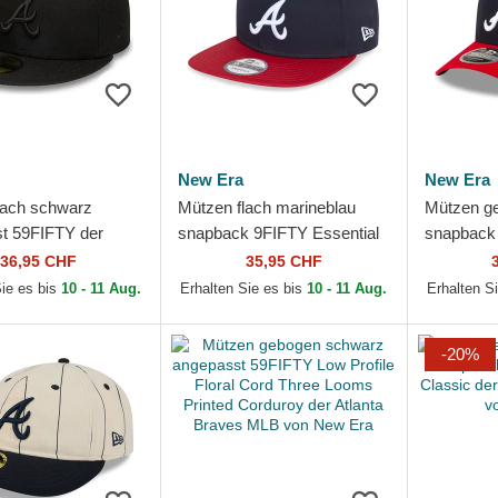
New Era
New Era
lach schwarz
Mützen flach marineblau
Mützen g
t 59FIFTY der
snapback 9FIFTY Essential
snapback
Braves MLB von
der Atlanta Braves MLB von
Crown Pla
36,95 CHF
35,95 CHF
New Era
Atlanta B
Sie es bis
10 - 11 Aug.
Erhalten Sie es bis
10 - 11 Aug.
Erhalten S
New Era
-20%