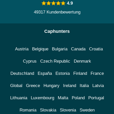
4.9
49317 Kundenbewertung
Caphunters
Austria
Belgique
Bulgaria
Canada
Croatia
Cyprus
Czech Republic
Denmark
Deutschland
España
Estonia
Finland
France
Global
Greece
Hungary
Ireland
Italia
Latvia
Lithuania
Luxembourg
Malta
Poland
Portugal
Romania
Slovakia
Slovenia
Sweden