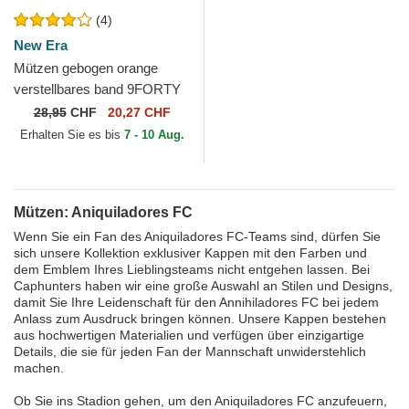
(4)
New Era
Mützen gebogen orange
verstellbares band 9FORTY
Core der Aniquiladores FC
28,95
CHF
20,27 CHF
Kings League von New Era
Erhalten Sie es bis
7 - 10 Aug.
Mützen: Aniquiladores FC
Wenn Sie ein Fan des Aniquiladores FC-Teams sind, dürfen Sie
sich unsere Kollektion exklusiver Kappen mit den Farben und
dem Emblem Ihres Lieblingsteams nicht entgehen lassen. Bei
Caphunters haben wir eine große Auswahl an Stilen und Designs,
damit Sie Ihre Leidenschaft für den Annihiladores FC bei jedem
Anlass zum Ausdruck bringen können. Unsere Kappen bestehen
aus hochwertigen Materialien und verfügen über einzigartige
Details, die sie für jeden Fan der Mannschaft unwiderstehlich
machen.
Ob Sie ins Stadion gehen, um den Aniquiladores FC anzufeuern,