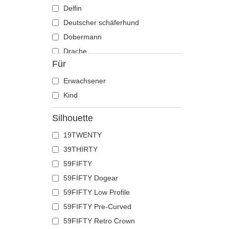
Delfin
Deutscher schäferhund
Dobermann
Drache
Für
Eichhörnchen
Eidechse
Erwachsener
Einhorn
Kind
Elch
Silhouette
Ente
19TWENTY
Eule
39THIRTY
Flamingo
59FIFTY
Französische bulldogge
59FIFTY Dogear
Fuchs
59FIFTY Low Profile
Geier
59FIFTY Pre-Curved
Gepard
59FIFTY Retro Crown
Glühwürmchen