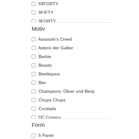
59FORTY
Hahn
9FIFTY
Hai
9FORTY
Hirsch
Motiv
9FORTY APEX
Hund
9FORTY M-Crown
Assassin's Creed
Katze
9SEVENTY
Asterix der Gallier
Kojote
9TWENTY
Barbie
Krabbe
A Frame
Beasts
Krähe
Casual Classic
Beetlejuice
Krokodil
E Frame
Bier
Kuh
Open Back
Champions: Oliver und Benji
Küken
Runner
Chupa Chups
Labrador retriever
The 90s
Cocktails
Languste
The Ball
DC Comics
Libelle
Form
The Retro
Der Herr der Ringe
Löwe
The Snap
Die Schlümpfe
Löwin
5 Panel