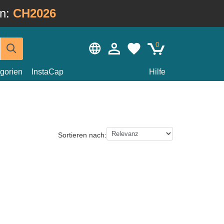
in:
CH2026
0
gorien
InstaCap
Hilfe
Sortieren nach: