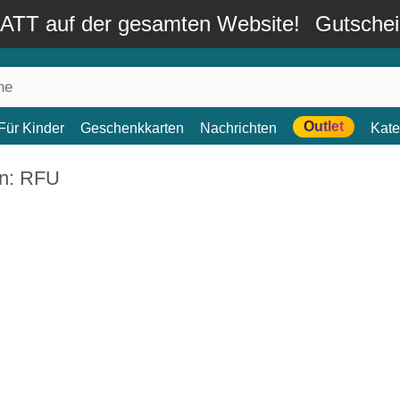
TT auf der gesamten Website!
Gutsche
Outlet
Für Kinder
Geschenkkarten
Nachrichten
Kate
n: RFU