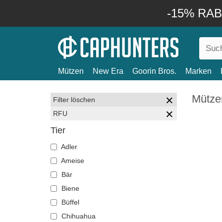
-15% RABA
Mützen
New Era
Goorin Bros.
Marken
Mütze
Filter löschen
RFU
Tier
Adler
Ameise
Bär
Biene
Büffel
Chihuahua