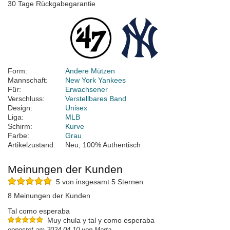
30 Tage Rückgabegarantie
Form:
Andere Mützen
Mannschaft:
New York Yankees
Für:
Erwachsener
Verschluss:
Verstellbares Band
Design:
Unisex
Liga:
MLB
Schirm:
Kurve
Farbe:
Grau
Artikelzustand:
Neu; 100% Authentisch
Meinungen der Kunden
5 von insgesamt 5 Sternen
8 Meinungen der Kunden
Tal como esperaba
Muy chula y tal y como esperaba
gepostet am 2024-04-10 von Marta