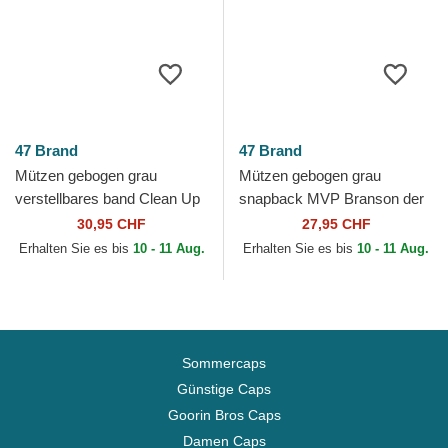
47 Brand
47 Brand
Mützen gebogen grau
Mützen gebogen grau
verstellbares band Clean Up
snapback MVP Branson der
No Loop Label der New York
New York Yankees MLB von
30,95 CHF
27,95 CHF
Yankees MLB von 47 Brand
47 Brand
Erhalten Sie es bis
10 - 11 Aug.
Erhalten Sie es bis
10 - 11 Aug.
Sommercaps
Günstige Caps
Goorin Bros Caps
Damen Caps