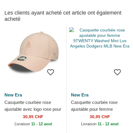
Les clients ayant acheté cet article ont également
acheté
New Era
New Era
Casquette courbée rose
Casquette courbée rose
ajustable avec logo rose pour
ajustable pour femme
femme 9FORTY Mini Cord
9TWENTY Washed Mini Los
30,95 CHF
30,95 CHF
Los Angeles Dodgers...
Angeles Dodgers MLB New
Livraison
11 - 12 aout
Livraison
11 - 12 aout
Era