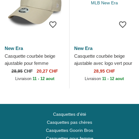
New Era
New Era
Casquette courbée beige
Casquette courbée beige
ajustable pour femme
ajustable avec logo vert pour
9FORTY Mini Logo New
femme 9FORTY League
28,95
CHF
20,27 CHF
28,95 CHF
York Yankees MLB New Era
Essential Los Angeles...
Livraison
11 - 12 aout
Livraison
11 - 12 aout
Casquettes d'été
Casquettes pas chères
Casquettes Goorin Bros
Casquettes pour femme