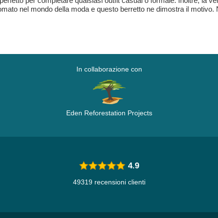
erfetto per completare qualsiasi outfit casual o formale. Inoltre, la ve
omato nel mondo della moda e questo berretto ne dimostra il motivo. N
In collaborazione con
Eden Reforestation Projects
4.9
49319 recensioni clienti