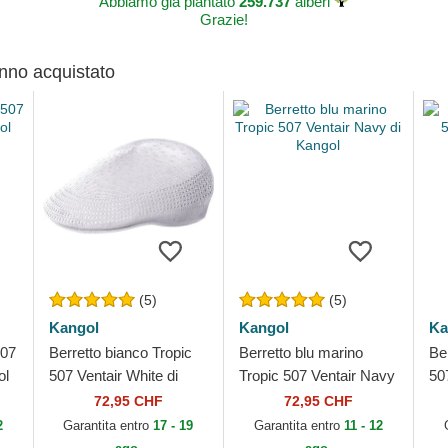
Abbiamo già piantato
259.737
alberi
Grazie!
anno acquistato
(5)
(5)
Kangol
Kangol
Ka
507
Berretto bianco Tropic
Berretto blu marino
Be
ol
507 Ventair White di
Tropic 507 Ventair Navy
50
Kangol
di Kangol
72,95 CHF
72,95 CHF
2
Garantita entro
17 - 19
Garantita entro
11 - 12