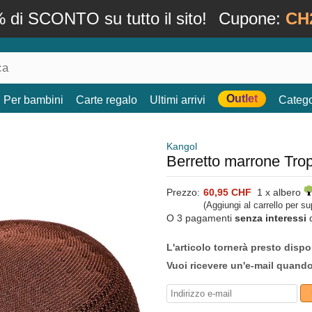
 di SCONTO su tutto il sito!
Cupone:
CH
Outlet
Per bambini
Carte regalo
Ultimi arrivi
Catego
Kangol
Berretto marrone Tro
Prezzo:
60,95 CHF
1 x albero
(Aggiungi al carrello per s
O 3 pagamenti
senza interessi
L'articolo tornerà presto dispo
Vuoi ricevere un'e-mail quand