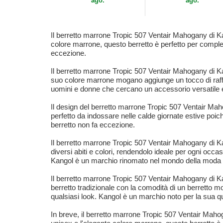
ago.
ago.
Il berretto marrone Tropic 507 Ventair Mahogany di Ka
colore marrone, questo berretto è perfetto per completa
eccezione.
Il berretto marrone Tropic 507 Ventair Mahogany di Ka
suo colore marrone mogano aggiunge un tocco di raffin
uomini e donne che cercano un accessorio versatile e 
Il design del berretto marrone Tropic 507 Ventair Maho
perfetto da indossare nelle calde giornate estive poi
berretto non fa eccezione.
Il berretto marrone Tropic 507 Ventair Mahogany di Ka
diversi abiti e colori, rendendolo ideale per ogni occ
Kangol è un marchio rinomato nel mondo della moda e
Il berretto marrone Tropic 507 Ventair Mahogany di Ka
berretto tradizionale con la comodità di un berretto 
qualsiasi look. Kangol è un marchio noto per la sua qua
In breve, il berretto marrone Tropic 507 Ventair Mahog