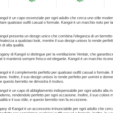
ago.
ago.
ngol è un capo essenziale per ogni adulto che cerca uno stile moderno
re qualsiasi outfit casual o formale. Kangol è un marchio noto per la s
ngol presenta un design unico che combina l'eleganza di un berretto tr
atezza a qualsiasi look, mentre il suo design unisex lo rende perfett
di alta qualità.
gany di Kangol si distingue per la ventilazione Ventair, che garantisc
ché ti manterrà sempre fresco ed elegante. Kangol è un marchio ricono
ngol è il complemento perfetto per qualsiasi outfit casual o formale.
asione. Inoltre, il suo design unisex lo rende perfetto per uomini e do
 questo berretto ne dimostra il motivo.
ngol è un capo di abbigliamento indispensabile per ogni adulto alla mo
moderno, rendendolo perfetto per ogni occasione. Inoltre, il suo color
lità e il suo stile, e questo berretto non fa eccezione.
any di Kangol è un accessorio irrinunciabile per ogni adulto che cerc