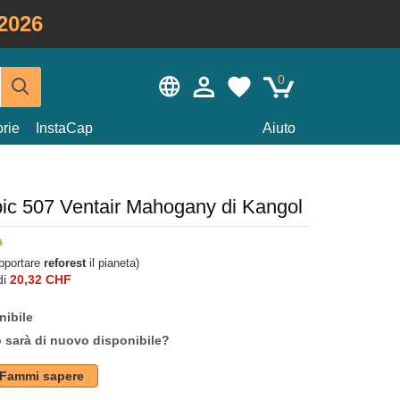
2026
0
rie
InstaCap
Aiuto
pic 507 Ventair Mahogany di Kangol
upportare
reforest
il pianeta)
di
20,32 CHF
nibile
o sarà di nuovo disponibile?
Fammi sapere