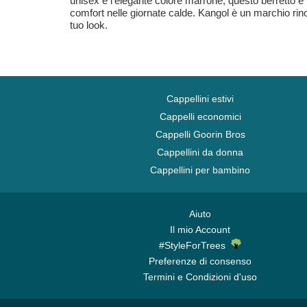
unisex e l'elegante colore marrone, questo berretto è p
comfort nelle giornate calde. Kangol è un marchio rin
tuo look.
Cappellini estivi
Cappelli economici
Cappelli Goorin Bros
Cappellini da donna
Cappellini per bambino
Aiuto
Il mio Account
#StyleForTrees
Preferenze di consenso
Termini e Condizioni d'uso