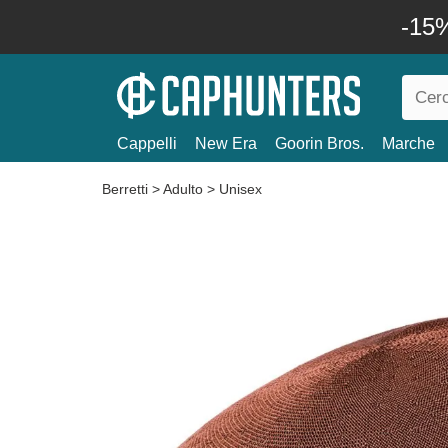
-15%
Cappelli
New Era
Goorin Bros.
Marche
Berretti
>
Adulto
>
Unisex