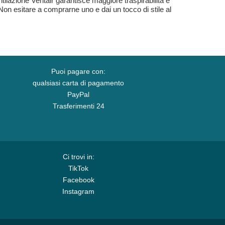
ntilazione Ventair garantisce maggiore traspirabilità e
on esitare a comprarne uno e dai un tocco di stile al
Puoi pagare con:
qualsiasi carta di pagamento
PayPal
Trasferimenti 24
Ci trovi in:
TikTok
Facebook
Instagram