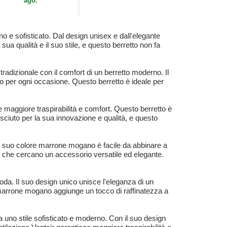
ago.
 e sofisticato. Dal design unisex e dall'elegante
ua qualità e il suo stile, e questo berretto non fa
adizionale con il comfort di un berretto moderno. Il
o per ogni occasione. Questo berretto è ideale per
e maggiore traspirabilità e comfort. Questo berretto è
sciuto per la sua innovazione e qualità, e questo
 Il suo colore marrone mogano è facile da abbinare a
nne che cercano un accessorio versatile ed elegante.
da. Il suo design unico unisce l'eleganza di un
e marrone mogano aggiunge un tocco di raffinatezza a
a uno stile sofisticato e moderno. Con il suo design