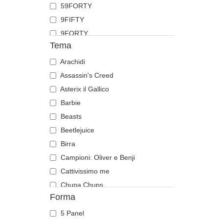
59FORTY
Fenice
9FIFTY
Fenicottero
9FORTY
Foca
Tema
9FORTY APEX
Formica
9FORTY M-Crown
Arachidi
Gabbiano
9SEVENTY
Assassin's Creed
Gallo
9TWENTY
Asterix il Gallico
Gatto
A Frame
Barbie
Ghepardo
Casual Classic
Beasts
Granchio
E Frame
Beetlejuice
Gufo
Open Back
Birra
Ippopotamo
Runner
Campioni: Oliver e Benji
Labrador retriever
The 90s
Cattivissimo me
Leone
The Ball
Chupa Chups
Leonessa
Forma
The Retro
Città e Spiagge
Libellula
The Snap
Cocktail
Lucciola
5 Panel