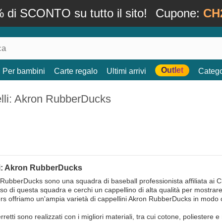
 di SCONTO su tutto il sito!
Cupone:
CH
Outlet
Per bambini
Carte regalo
Ultimi arrivi
Catego
lli: Akron RubberDucks
i: Akron RubberDucks
 RubberDucks sono una squadra di baseball professionista affiliata ai 
oso di questa squadra e cerchi un cappellino di alta qualità per mostrare 
s offriamo un'ampia varietà di cappellini Akron RubberDucks in modo che
erretti sono realizzati con i migliori materiali, tra cui cotone, poliestere