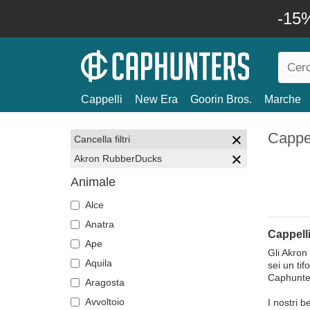
-15%
Cappelli
New Era
Goorin Bros.
Marche
Cappe
Cancella filtri
Akron RubberDucks
Animale
Alce
Anatra
Cappell
Ape
Gli Akron
Aquila
sei un tif
Caphunter
Aragosta
Avvoltoio
I nostri b