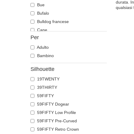
durata. In
Bue
qualsiasi
Bufalo
Bulldog francese
Cane
Per
Capra
Cavallo
Adulto
Cervo
Bambino
Chihuahua
Silhouette
Coccodrillo
19TWENTY
Colomba
39THIRTY
Corvo
59FIFTY
Coyote
59FIFTY Dogear
Delfino
59FIFTY Low Profile
Dobermann
59FIFTY Pre-Curved
Drago
59FIFTY Retro Crown
Farfalla