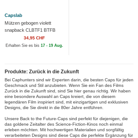
Capslab
Mützen gebogen violett
snapback CLBTF1 BTFB
DMC DeLorean Zurück in die
34,95 CHF
Zukunft von Capslab
Erhalten Sie es bis
17 - 19 Aug.
Produkte: Zurück in die Zukunft
Bei Caphunters sind wir Experten darin, die besten Caps für jeden
Geschmack und Stil anzubieten. Wenn Sie ein Fan des Films
Zurück in die Zukunft sind, sind Sie hier genau richtig. Wir haben
eine besondere Auswahl an Caps kreiert, die von diesem
legendären Film inspiriert sind, mit einzigartigen und exklusiven
Designs, die Sie direkt in die 80er Jahre entführen.
Unsere Back to the Future-Caps sind perfekt für diejenigen, die
das goldene Zeitalter des Science-Fiction-Kinos noch einmal
erleben möchten. Mit hochwertigen Materialien und sorgfältig
verarbeiteten Designs sind diese Caps die perfekte Ergänzung für